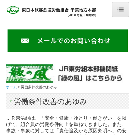
ホーム
組合案内
重要なお知らせ
地本団体交渉情報
組織部情報
青年部情報
ホーム
労働条件改善のあゆみ
共済のお知らせ
労働条件改善のあゆみ
労働条件改善のあゆみ
ＪＲ東労組は、「安全・健康・ゆとり・働きがい」を掲
げて、組合員の労働条件向上を重ねてきました。また、
お問い合わせ
事故・事象に対しては「責任追及から原因究明へ」の安